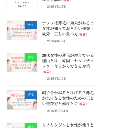
2026年8月5日
ナッツは薄毛に効果がある？
育毛
女性が知っておきたい種類・
成分・正しい食べ方
新着!!
2026年8月5日
30代女性の薄毛が増えている
薄毛
理由とは｜原因・セルフチェ
ック・今日からできる対策
新着!!
2026年8月1日
帽子をかぶるとはげる？薄毛
育毛
が気になる女性のための正し
い選び方と頭皮ケア
新着!!
2026年7月31日
ミノキシジルを女性が使うと
薄毛