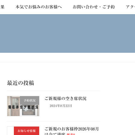
結果
本気でお悩みのお客様へ
お問い合わせ・ご予約
アク
最近の投稿
ご新規様の空き席状況
予約状況
2024年8月22日
ご新規のお客様枠2026年08月
お知らせ情報
は全て満席
新着!!