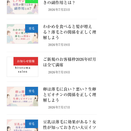
きの副作用とは？
2026年7月23日
わかめを食べると髪が増え
育毛
る？薄毛との関係を正しく理
解しよう
2026年7月19日
ご新規のお客様枠2026年07月
お知らせ情報
は全て満席
2026年7月19日
卵は薄毛に良い？悪い？生卵
育毛
とビオチンの関係を正しく理
解しよう
2026年7月17日
豆乳は薄毛に効果がある？女
育毛
性が知っておきたい大豆イソ