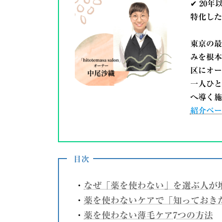
✔ 20
特化した
東京の最
みを根本
区にオー
一人ひと
へ導く
施
紹介ペー
目次
・
なぜ「薬を使わない」を選ぶ人が
・
薬を使わないケアで「知っておき
・
薬を使わない薄毛ケア7つの方法