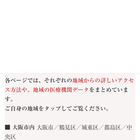
2023年1月
2022年1月
当サロンは大阪市鶴見区（今福鶴見駅 徒歩5分）に
ございます。
以下のエリアからも多くの女性にご来店いただいて
おります。
各ページでは、それぞれの
地域からの詳しいアクセ
ス方法や、地域の医療機関データ
をまとめていま
す。
ご自身の地域をタップしてご覧ください。
■ 大阪市内
大阪市
／
鶴見区
／
城東区
／
都島区
／
中
央区