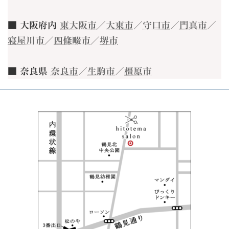
■ 大阪府内
東大阪市
／
大東市
／
守口市
／
門真市
／
寝屋川市
／
四條畷市
／
堺市
■ 奈良県
奈良市
／
生駒市
／
橿原市