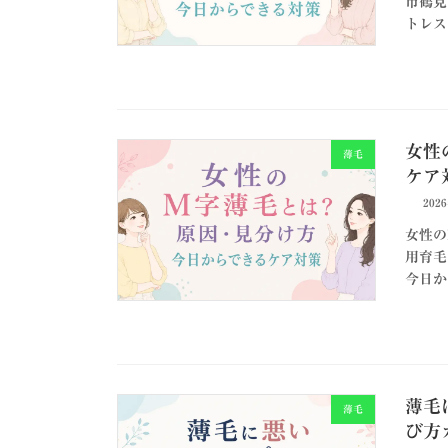
市鶴見
トレス
女性
薄毛
ケア
202
女性の
用育毛
今日か
薄毛
薄毛
び方