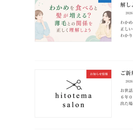
解し
202
わかめ
正しい
わかり
ご新
お知らせ情報
202
お世話
６年０
出た場合