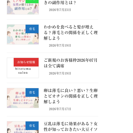
きの副作用とは？
2026年7月23日
わかめを食べると髪が増え
育毛
る？薄毛との関係を正しく理
解しよう
2026年7月19日
ご新規のお客様枠2026年07月
お知らせ情報
は全て満席
2026年7月19日
卵は薄毛に良い？悪い？生卵
育毛
とビオチンの関係を正しく理
解しよう
2026年7月17日
豆乳は薄毛に効果がある？女
育毛
性が知っておきたい大豆イソ