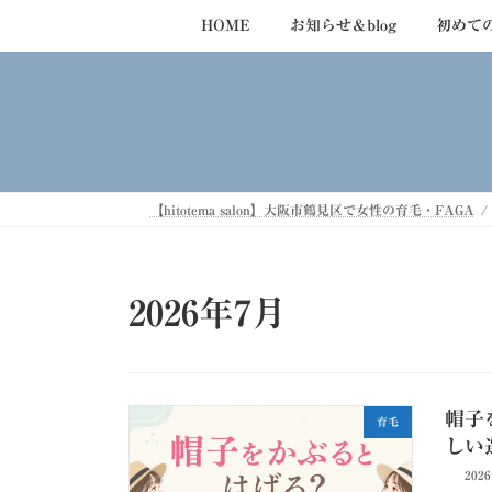
コ
ナ
HOME
お知らせ＆blog
初めて
ン
ビ
テ
ゲ
ン
ー
ツ
シ
へ
ョ
ス
ン
キ
に
【hitotema salon】大阪市鶴見区で女性の育毛・FAGA
ッ
移
プ
動
2026年7月
帽子
育毛
しい
202