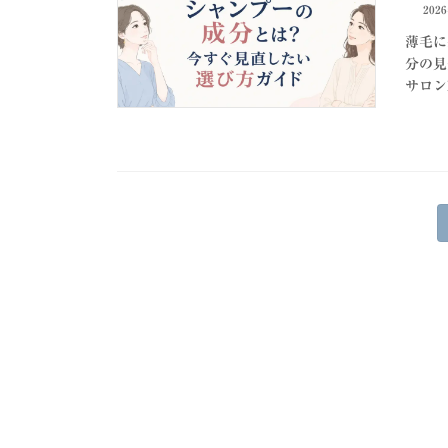
202
薄毛に
分の見
サロンh
投
稿
の
ペ
ー
ジ