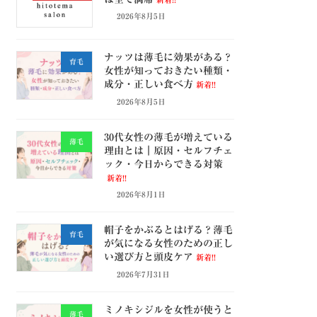
2026年8月5日
ナッツは薄毛に効果がある？
育毛
女性が知っておきたい種類・
成分・正しい食べ方
新着!!
2026年8月5日
30代女性の薄毛が増えている
薄毛
理由とは｜原因・セルフチェ
ック・今日からできる対策
新着!!
2026年8月1日
帽子をかぶるとはげる？薄毛
育毛
が気になる女性のための正し
い選び方と頭皮ケア
新着!!
2026年7月31日
ミノキシジルを女性が使うと
薄毛