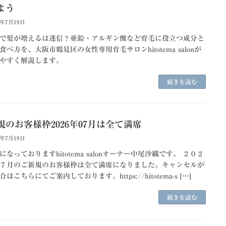
よう
6年7月19日
で髪が増えるは迷信？亜鉛・アルギン酸など育毛に役立つ成分と
食べ方を、大阪市鶴見区の女性専用育毛サロンhitotema salonが
やすく解説します。
続きを読む
規のお客様枠2026年07月は全て満席
6年7月19日
になっておりますhitotema salonオーナー中尾沙織です。 ２０２
７月のご新規のお客様枠は全て満席になりました。キャンセルが
はこちらにてご案内しております。https://hitotema-s […]
続きを読む