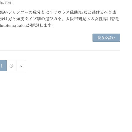
6年7月9日
悪いシャンプーの成分とは？ラウレス硫酸Naなど避けるべき成
分け方と頭皮タイプ別の選び方を、大阪市鶴見区の女性専用育毛
itotema salonが解説します。
続きを読む
固
固
1
2
»
定
定
ペ
ペ
ー
ー
ジ
ジ