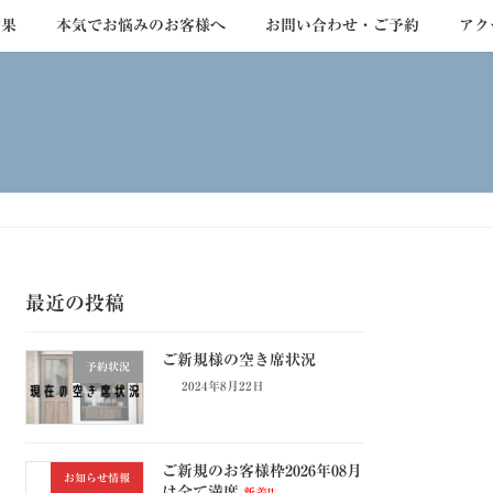
結果
本気でお悩みのお客様へ
お問い合わせ・ご予約
アク
最近の投稿
ご新規様の空き席状況
予約状況
2024年8月22日
ご新規のお客様枠2026年08月
お知らせ情報
は全て満席
新着!!