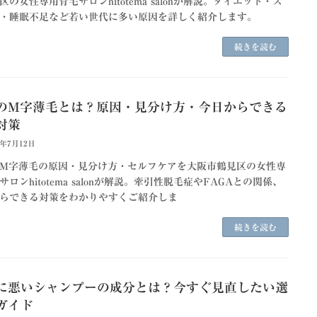
区の女性専用育毛サロンhitotema salonが解説。ダイエット・ス
・睡眠不足など若い世代に多い原因を詳しく紹介します。
続きを読む
のM字薄毛とは？原因・見分け方・今日からできる
対策
6年7月12日
M字薄毛の原因・見分け方・セルフケアを大阪市鶴見区の女性専
サロンhitotema salonが解説。牽引性脱毛症やFAGAとの関係、
らできる対策をわかりやすくご紹介しま
続きを読む
に悪いシャンプーの成分とは？今すぐ見直したい選
ガイド