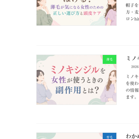
帽子を
方・麦
ロンhi
ミノ
薄毛
202
ミノキ
を使わ
の情報
ます。
わか
育毛