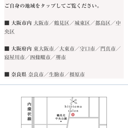
ご自身の地域をタップしてご覧ください。
■ 大阪市内
大阪市
／
鶴見区
／
城東区
／
都島区
／
中
央区
■ 大阪府内
東大阪市
／
大東市
／
守口市
／
門真市
／
寝屋川市
／
四條畷市
／
堺市
■ 奈良県
奈良市
／
生駒市
／
橿原市