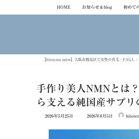
コ
ナ
HOME
お知らせ＆blog
初めて
ン
ビ
テ
ゲ
ン
ー
ツ
シ
へ
ョ
ス
ン
キ
に
【hitotema salon】大阪市鶴見区で女性の育毛・FAGA
ッ
移
プ
動
手作り美人NMNとは
ら支える純国産サプリ
最
2026年5月25日
2026年8月5日
hitote
終
更
新