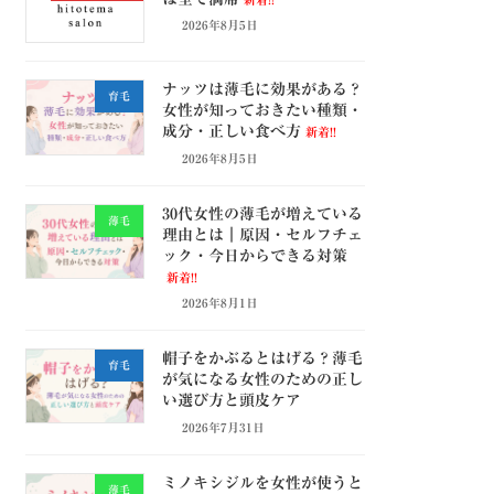
2026年8月5日
ナッツは薄毛に効果がある？
育毛
女性が知っておきたい種類・
成分・正しい食べ方
新着!!
2026年8月5日
30代女性の薄毛が増えている
薄毛
理由とは｜原因・セルフチェ
ック・今日からできる対策
新着!!
2026年8月1日
帽子をかぶるとはげる？薄毛
育毛
が気になる女性のための正し
い選び方と頭皮ケア
2026年7月31日
ミノキシジルを女性が使うと
薄毛