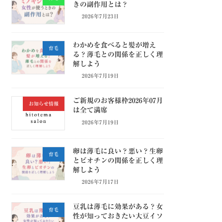
きの副作用とは？
2026年7月23日
わかめを食べると髪が増え
育毛
る？薄毛との関係を正しく理
解しよう
2026年7月19日
ご新規のお客様枠2026年07月
お知らせ情報
は全て満席
2026年7月19日
卵は薄毛に良い？悪い？生卵
育毛
とビオチンの関係を正しく理
解しよう
2026年7月17日
豆乳は薄毛に効果がある？女
育毛
性が知っておきたい大豆イソ