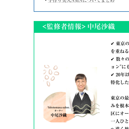
・
手作り美人NMNについてまとめ
<監修者情報>
中尾沙織
✔ 東京
を重ねる
✔ 数々
ョン"に
✔ 20
特化した
東京の最
みを根本
区にオー
一人ひと