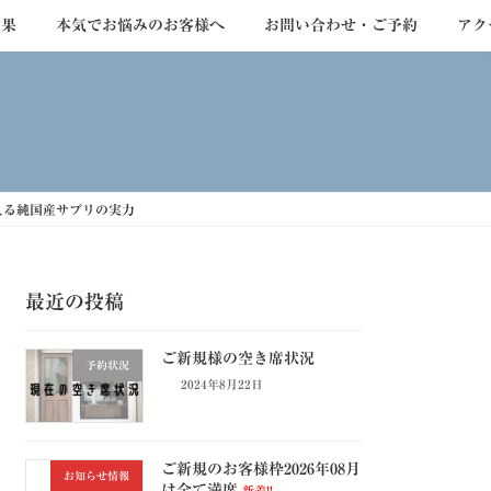
結果
本気でお悩みのお客様へ
お問い合わせ・ご予約
アク
える純国産サプリの実力
最近の投稿
ご新規様の空き席状況
予約状況
2024年8月22日
ご新規のお客様枠2026年08月
お知らせ情報
は全て満席
新着!!