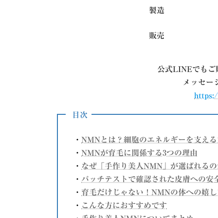
製造
販売
公式LINEでも
メッセー
https:
目次
・
NMNとは？細胞のエネルギーを支える
・
NMNが育毛に関係する3つの理由
・
なぜ「手作り美人NMN」が選ばれるの
・
パッチテストで確認された皮膚への安
・
育毛だけじゃない！NMNの体への嬉し
・
こんな方におすすめです