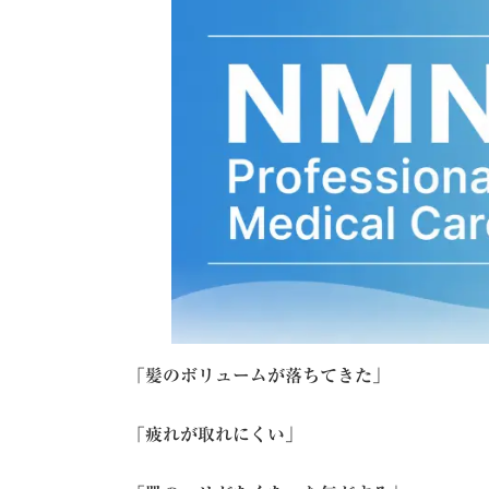
日
時
:
「髪のボリュームが落ちてきた」
「疲れが取れにくい」